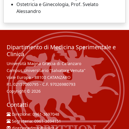
Ostetricia e Ginecologia, Prof. Svelato
Alessandro
Dipartimento di Medicina Sperimentale e
Clinica
Università Magna Græcia di Catanzaro
Campus Universitario "Salvatore Venuta"
Viale Europa - 88100 CATANZARO
P.I. 02157060795 - C.F. 97026980793
Copyright © 2026
Contatti
Direzione:
0961-3697048
Segreteria:
0961-3694151
direzionedmsc@unicz.it