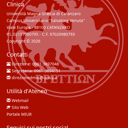
Clinica
Università Magna Græcia di Catanzaro
Campus Universitario "Salvatore Venuta"
Viale Europa - 88100 CATANZARO
P.I. 02157060795 - C.F. 97026980793
Copyright © 2026
Contatti
Direzione:
0961-3697048
Segreteria:
0961-3694151
direzionedmsc@unicz.it
Utilità d'Ateneo
Webmail
Sito Web
Portale MIUR
Seguici sui nostri social