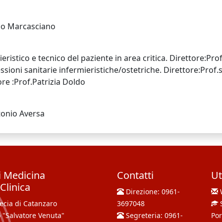
rco Marcasciano
ristico e tecnico del paziente in area critica. Direttore:P
sioni sanitarie infermieristiche/ostetriche. Direttore:Prof.
ore :Prof.Patrizia Doldo
ntonio Aversa
i Medicina
Contatti
Ut
Clinica
Direzione:
0961-
cia di Catanzaro
3697048
 "Salvatore Venuta"
Segreteria:
0961-
Por