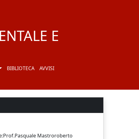
ENTALE E
BIBLIOTECA
AVVISI
tore:Prof.Pasquale Mastroroberto