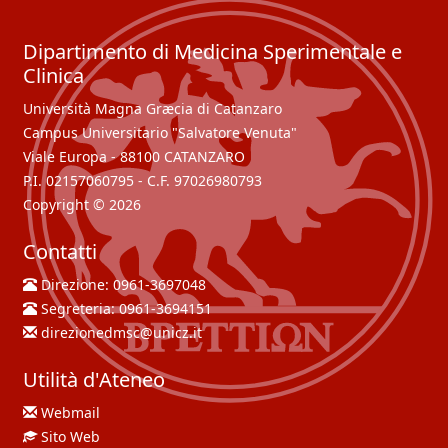
Dipartimento di Medicina Sperimentale e
Clinica
Università Magna Græcia di Catanzaro
Campus Universitario "Salvatore Venuta"
Viale Europa - 88100 CATANZARO
P.I. 02157060795 - C.F. 97026980793
Copyright © 2026
Contatti
Direzione:
0961-3697048
Segreteria:
0961-3694151
direzionedmsc@unicz.it
Utilità d'Ateneo
Webmail
Sito Web