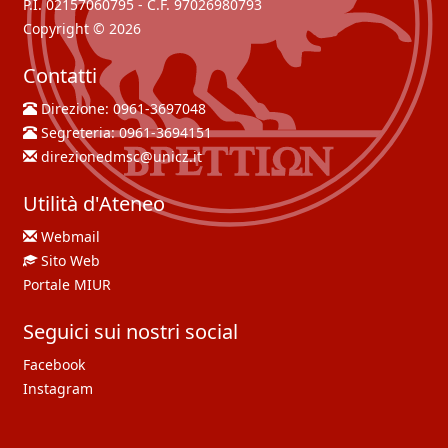
P.I. 02157060795 - C.F. 97026980793
Copyright © 2026
Contatti
Direzione:
0961-3697048
Segreteria:
0961-3694151
direzionedmsc@unicz.it
Utilità d'Ateneo
Webmail
Sito Web
Portale MIUR
Seguici sui nostri social
Facebook
Instagram