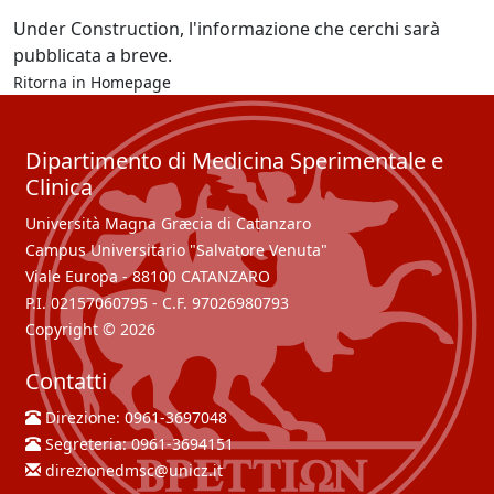
Under Construction, l'informazione che cerchi sarà
pubblicata a breve.
Ritorna in
Homepage
Dipartimento di Medicina Sperimentale e
Clinica
Università Magna Græcia di Catanzaro
Campus Universitario "Salvatore Venuta"
Viale Europa - 88100 CATANZARO
P.I. 02157060795 - C.F. 97026980793
Copyright © 2026
Contatti
Direzione:
0961-3697048
Segreteria:
0961-3694151
direzionedmsc@unicz.it