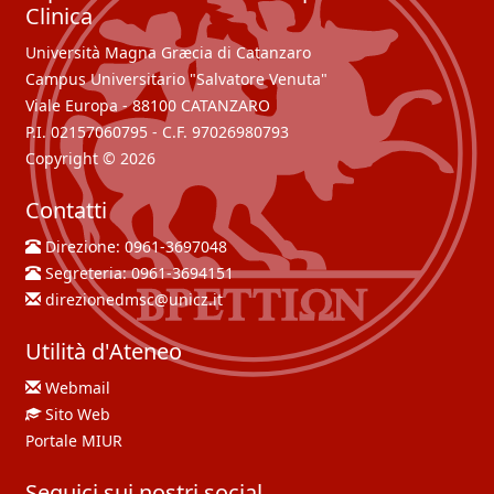
Clinica
Università Magna Græcia di Catanzaro
Campus Universitario "Salvatore Venuta"
Viale Europa - 88100 CATANZARO
P.I. 02157060795 - C.F. 97026980793
Copyright © 2026
Contatti
Direzione:
0961-3697048
Segreteria:
0961-3694151
direzionedmsc@unicz.it
Utilità d'Ateneo
Webmail
Sito Web
Portale MIUR
Seguici sui nostri social