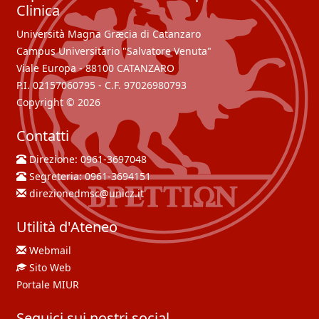
Clinica
Università Magna Græcia di Catanzaro
Campus Universitario "Salvatore Venuta"
Viale Europa - 88100 CATANZARO
P.I. 02157060795 - C.F. 97026980793
Copyright © 2026
Contatti
Direzione:
0961-3697048
Segreteria:
0961-3694151
direzionedmsc@unicz.it
Utilità d'Ateneo
Webmail
Sito Web
Portale MIUR
Seguici sui nostri social