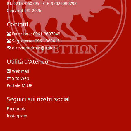
P.I. 02157060795 - C.F. 97026980793
Copyright © 2026
Contatti
Direzione:
0961-3697048
Segreteria:
0961-3694151
direzionedmsc@unicz.it
Utilità d'Ateneo
Webmail
Sito Web
Portale MIUR
Seguici sui nostri social
Facebook
Instagram