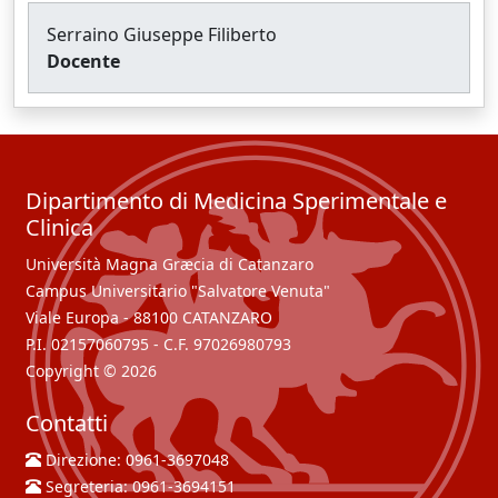
Serraino Giuseppe Filiberto
Docente
Dipartimento di Medicina Sperimentale e
Clinica
Università Magna Græcia di Catanzaro
Campus Universitario "Salvatore Venuta"
Viale Europa - 88100 CATANZARO
P.I. 02157060795 - C.F. 97026980793
Copyright © 2026
Contatti
Direzione:
0961-3697048
Segreteria:
0961-3694151