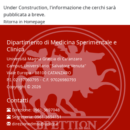
Under Construction, l'informazione che cerchi sarà
pubblicata a breve.
Ritorna in
Homepage
Dipartimento di Medicina Sperimentale e
Clinica
Università Magna Græcia di Catanzaro
Campus Universitario "Salvatore Venuta"
Viale Europa - 88100 CATANZARO
P.I. 02157060795 - C.F. 97026980793
Copyright © 2026
Contatti
Direzione:
0961-3697048
Segreteria:
0961-3694151
direzionedmsc@unicz.it