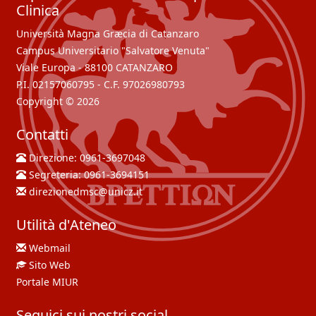
Clinica
Università Magna Græcia di Catanzaro
Campus Universitario "Salvatore Venuta"
Viale Europa - 88100 CATANZARO
P.I. 02157060795 - C.F. 97026980793
Copyright © 2026
Contatti
Direzione:
0961-3697048
Segreteria:
0961-3694151
direzionedmsc@unicz.it
Utilità d'Ateneo
Webmail
Sito Web
Portale MIUR
Seguici sui nostri social