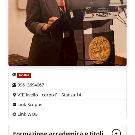
mostra
09613694067
VIII livello - corpo F - Stanza 14
Link Scopus
Link WOS
Formazione accademica e titoli
+