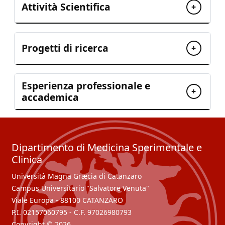
Attività Scientifica
+
Progetti di ricerca
+
Esperienza professionale e
+
accademica
Dipartimento di Medicina Sperimentale e
Clinica
Università Magna Græcia di Catanzaro
Campus Universitario "Salvatore Venuta"
Viale Europa - 88100 CATANZARO
P.I. 02157060795 - C.F. 97026980793
Copyright © 2026