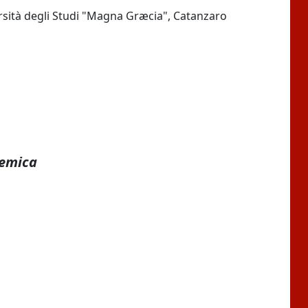
rsità degli Studi "Magna Græcia", Catanzaro
demica