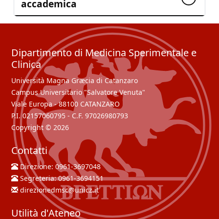
accademica
Dipartimento di Medicina Sperimentale e
Clinica
Università Magna Græcia di Catanzaro
Campus Universitario "Salvatore Venuta"
Viale Europa - 88100 CATANZARO
P.I. 02157060795 - C.F. 97026980793
Copyright © 2026
Contatti
Direzione:
0961-3697048
Segreteria:
0961-3694151
direzionedmsc@unicz.it
Utilità d'Ateneo