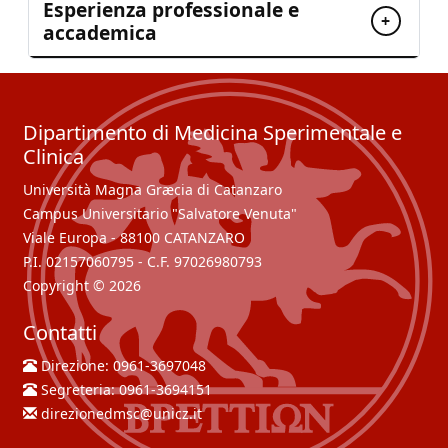
Esperienza professionale e
+
accademica
Dipartimento di Medicina Sperimentale e
Clinica
Università Magna Græcia di Catanzaro
Campus Universitario "Salvatore Venuta"
Viale Europa - 88100 CATANZARO
P.I. 02157060795 - C.F. 97026980793
Copyright © 2026
Contatti
Direzione:
0961-3697048
Segreteria:
0961-3694151
direzionedmsc@unicz.it