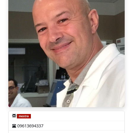
mostra
09613694337