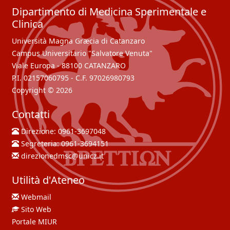
Dipartimento di Medicina Sperimentale e
Clinica
Università Magna Græcia di Catanzaro
Campus Universitario "Salvatore Venuta"
Viale Europa - 88100 CATANZARO
P.I. 02157060795 - C.F. 97026980793
Copyright © 2026
Contatti
Direzione:
0961-3697048
Segreteria:
0961-3694151
direzionedmsc@unicz.it
Utilità d'Ateneo
Webmail
Sito Web
Portale MIUR