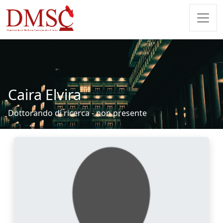
Caira Elvira
Dottorando di ricerca - non presente