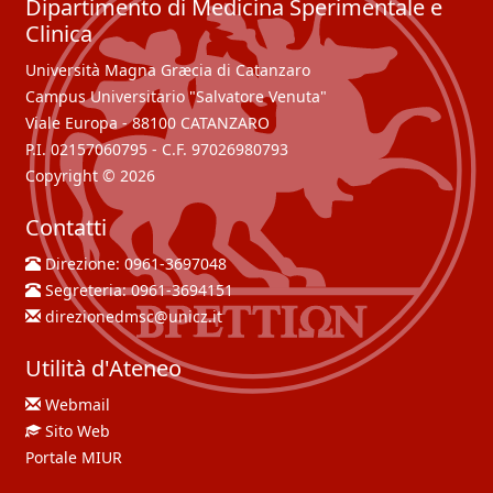
Dipartimento di Medicina Sperimentale e
Clinica
Università Magna Græcia di Catanzaro
Campus Universitario "Salvatore Venuta"
Viale Europa - 88100 CATANZARO
P.I. 02157060795 - C.F. 97026980793
Copyright © 2026
Contatti
Direzione:
0961-3697048
Segreteria:
0961-3694151
direzionedmsc@unicz.it
Utilità d'Ateneo
Webmail
Sito Web
Portale MIUR