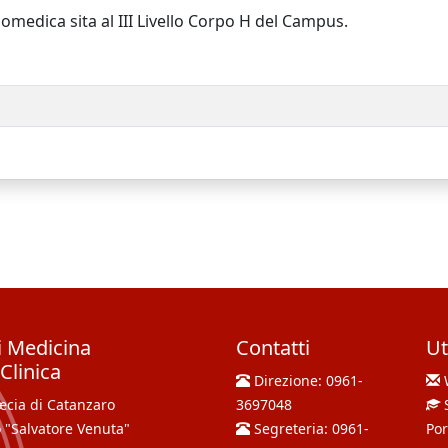
 Biomedica sita al III Livello Corpo H del Campus.
i Medicina
Contatti
Ut
Clinica
Direzione:
0961-
cia di Catanzaro
3697048
 "Salvatore Venuta"
Segreteria:
0961-
Por